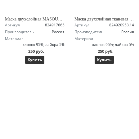
Маска двухслойная MASQUERADE тканевая с кармашком, бежевая с коричневым кантом
Маска двухслойная тканевая с кармашком, белая с белым кантом
Артикул
824917665
Артикул
824920953.14
Производитель
Россия
Производитель
Россия
Материал
Материал
хлопок 95%; лайкра 5%
хлопок 95%; лайкра 5%
250 руб.
250 руб.
Купить
Купить