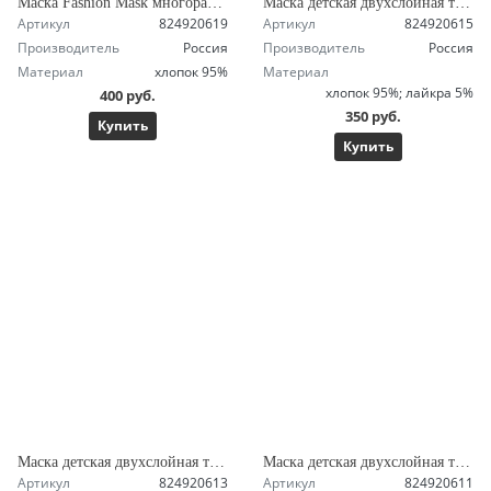
Маска Fashion Mask многоразовая тканевая, черная
Маска детская двухслойная тканевая с кармашком, голубая с черным кантом
Артикул
824920619
Артикул
824920615
Производитель
Россия
Производитель
Россия
Материал
хлопок 95%
Материал
хлопок 95%; лайкра 5%
400 руб.
350 руб.
Купить
Купить
Маска детская двухслойная тканевая с кармашком, розовая с черным кантом
Маска детская двухслойная тканевая с кармашком, желтая с черным кантом
Артикул
824920613
Артикул
824920611