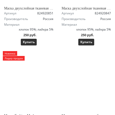
Маска двухслойная тканевая с кармашком, ярко-красная черным кантом
Маска двухслойная тканевая с кармашком, ярко-синяя черным кантом
Артикул
824920851
Артикул
824920847
Производитель
Россия
Производитель
Россия
Материал
Материал
хлопок 95%; лайкра 5%
хлопок 95%; лайкра 5%
250 руб.
250 руб.
Купить
Купить
Новинка
Лидер продаж